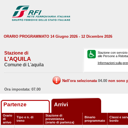
ORARIO PROGRAMMATO 14 Giugno 2026 - 12 Dicembre 2026
Stazione di
Stazione con servizio
alle Persone a Ridotta 
L'AQUILA
Informazioni sulla pre
Comune di L'aquila
Nell'ora selezionata
04.00
non sono pr
Ora impostata: 07.00
Partenze
Arrivi
Orario
Stazione di
Tipo e n. di
Binario
Classi e serv
di
provenienza
treno
programmato
bordo
arrivo
(orario di partenza)