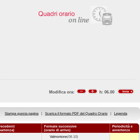
Modifica ora:
h:
06.00
Stampa questa pagina
|
Scarica il formato PDF del Quadro Orario
|
Legenda
recedenti
Fermate successive
Periodicità e
 partenza)
(orario di arrivo)
avvertenze
Valmontone
(06.10)