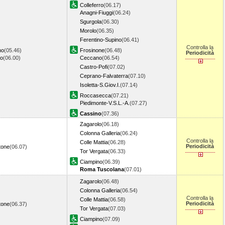
Colleferro
(06.17)
Anagni-Fiuggi
(06.24)
Sgurgola
(06.30)
Morolo
(06.35)
Ferentino-Supino
(06.41)
Controlla la
no
(05.46)
Frosinone
(06.48)
Periodicità
lo
(06.00)
Ceccano
(06.54)
Castro-Pofi
(07.02)
Ceprano-Falvaterra
(07.10)
Isoletta-S.Giov.I.
(07.14)
Roccasecca
(07.21)
Piedimonte-V.S.L.-A.
(07.27)
Cassino
(07.36)
Zagarolo
(06.18)
Colonna Galleria
(06.24)
Controlla la
Colle Mattia
(06.28)
Periodicità
tone
(06.07)
Tor Vergata
(06.33)
Ciampino
(06.39)
Roma Tuscolana
(07.01)
Zagarolo
(06.48)
Colonna Galleria
(06.54)
Controlla la
Colle Mattia
(06.58)
Periodicità
tone
(06.37)
Tor Vergata
(07.03)
Ciampino
(07.09)