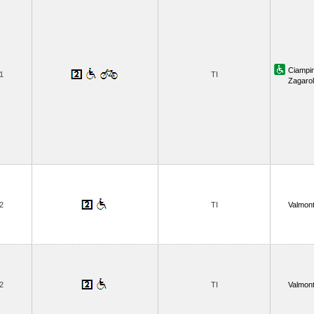
Ciampi
1
TI
Zagaro
2
TI
Valmon
2
TI
Valmon