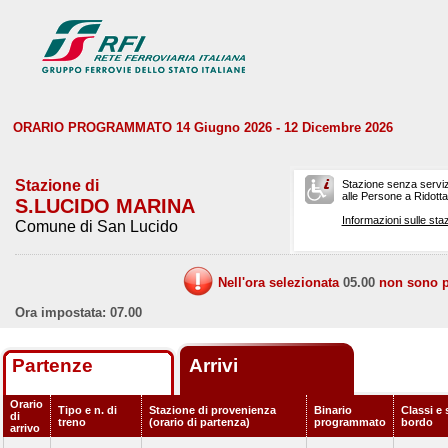
ORARIO PROGRAMMATO 14 Giugno 2026 - 12 Dicembre 2026
Stazione di
Stazione senza serviz
alle Persone a Ridotta 
S.LUCIDO MARINA
Informazioni sulle staz
Comune di San Lucido
Nell'ora selezionata
05.00
non sono pr
Ora impostata: 07.00
Partenze
Arrivi
Orario
Tipo e n. di
Stazione di provenienza
Binario
Classi e 
di
treno
(orario di partenza)
programmato
bordo
arrivo