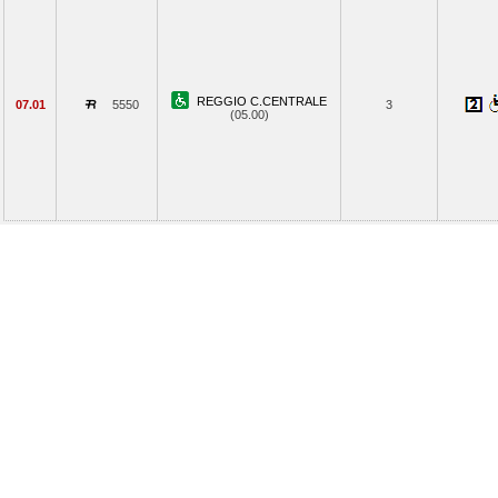
REGGIO C.CENTRALE
07.01
5550
3
(05.00)