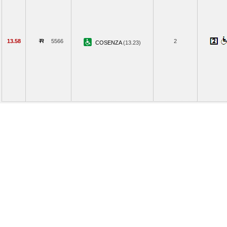
13.58
5566
2
COSENZA
(13.23)