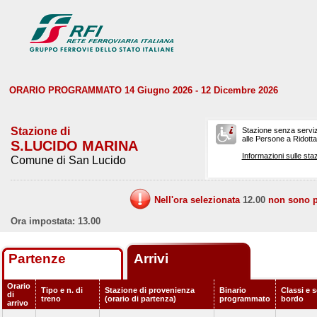
ORARIO PROGRAMMATO 14 Giugno 2026 - 12 Dicembre 2026
Stazione di
Stazione senza serviz
alle Persone a Ridotta 
S.LUCIDO MARINA
Informazioni sulle staz
Comune di San Lucido
Nell'ora selezionata
12.00
non sono pr
Ora impostata: 13.00
Partenze
Arrivi
Orario
Tipo e n. di
Stazione di provenienza
Binario
Classi e s
di
treno
(orario di partenza)
programmato
bordo
arrivo