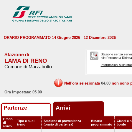
ORARIO PROGRAMMATO 14 Giugno 2026 - 12 Dicembre 2026
Stazione di
Stazione senza serviz
alle Persone a Ridotta 
LAMA DI RENO
Informazioni sulle staz
Comune di Marzabotto
Nell'ora selezionata
04.00
non sono pr
Ora impostata: 05.00
Partenze
Arrivi
Orario
Tipo e n. di
Stazione di provenienza
Binario
Classi e s
di
treno
(orario di partenza)
programmato
bordo
arrivo