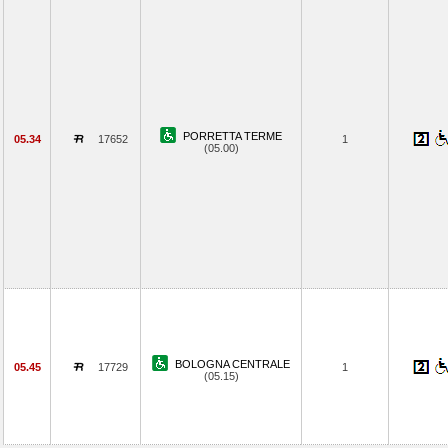
PORRETTA TERME
05.34
17652
1
(05.00)
BOLOGNA CENTRALE
05.45
17729
1
(05.15)