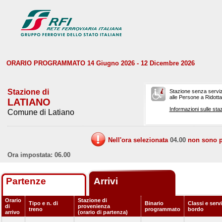
ORARIO PROGRAMMATO 14 Giugno 2026 - 12 Dicembre 2026
Stazione di
Stazione senza serviz
alle Persone a Ridotta 
LATIANO
Informazioni sulle staz
Comune di Latiano
Nell'ora selezionata
04.00
non sono pr
Ora impostata: 06.00
Partenze
Arrivi
Orario
Stazione di
Tipo e n. di
Binario
Classi e servi
di
provenienza
treno
programmato
bordo
arrivo
(orario di partenza)