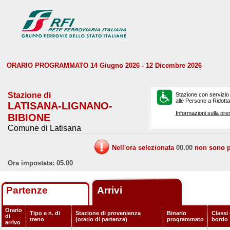
ORARIO PROGRAMMATO 14 Giugno 2026 - 12 Dicembre 2026
Stazione di
Stazione con servizio
alle Persone a Ridotta 
LATISANA-LIGNANO-
Informazioni sulla pre
BIBIONE
Comune di Latisana
Nell'ora selezionata
00.00
non sono pr
Ora impostata: 05.00
Partenze
Arrivi
Orario
Tipo e n. di
Stazione di provenienza
Binario
Classi 
di
treno
(orario di partenza)
programmato
bordo
arrivo