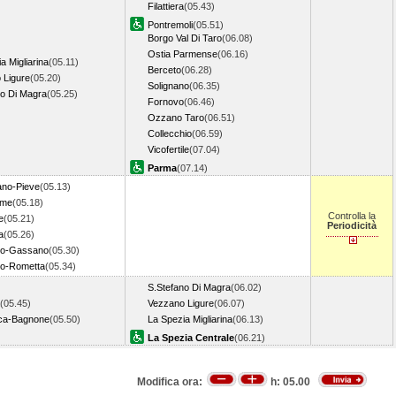
Filattiera
(05.43)
Pontremoli
(05.51)
Borgo Val Di Taro
(06.08)
Ostia Parmense
(06.16)
a Migliarina
(05.11)
Berceto
(06.28)
 Ligure
(05.20)
Solignano
(06.35)
no Di Magra
(05.25)
Fornovo
(06.46)
Ozzano Taro
(06.51)
Collecchio
(06.59)
Vicofertile
(07.04)
Parma
(07.14)
ano-Pieve
(05.13)
rme
(05.18)
Controlla la
e
(05.21)
Periodicità
a
(05.26)
no-Gassano
(05.30)
no-Rometta
(05.34)
S.Stefano Di Magra
(06.02)
(05.45)
Vezzano Ligure
(06.07)
nca-Bagnone
(05.50)
La Spezia Migliarina
(06.13)
La Spezia Centrale
(06.21)
Modifica ora:
h:
05.00