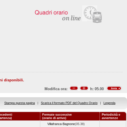
ni disponibili.
Modifica ora:
h:
05.00
Stampa questa pagina
|
Scarica il formato PDF del Quadro Orario
|
Legenda
ecedenti
Fermate successive
Periodicità e
partenza)
(orario di arrivo)
avvertenze
Villafranca-Bagnone
(05.38)