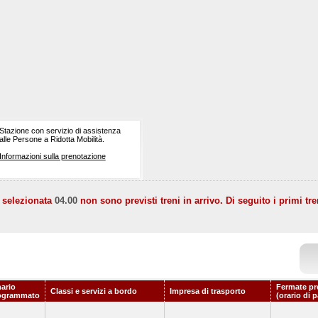
Stazione con servizio di assistenza
alle Persone a Ridotta Mobilità.
Informazioni sulla prenotazione
a selezionata
04.00
non sono previsti treni in arrivo. Di seguito i primi tre
nario
Fermate pr
Classi e servizi a bordo
Impresa di trasporto
ogrammato
(orario di 