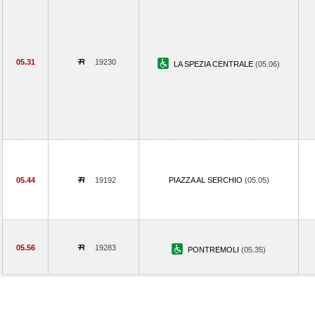
05.31
19230
LA SPEZIA CENTRALE
(05.06)
05.44
19192
PIAZZA AL SERCHIO
(05.05)
05.56
19283
PONTREMOLI
(05.35)