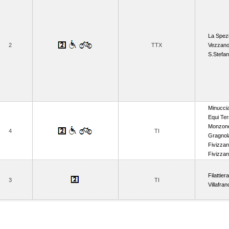
La Spezi
2
TTX
Vezzano
S.Stefa
Minucci
Equi Te
Monzon
4
TI
Gragnol
Fivizza
Fivizza
Filattiera
3
TI
Villafra