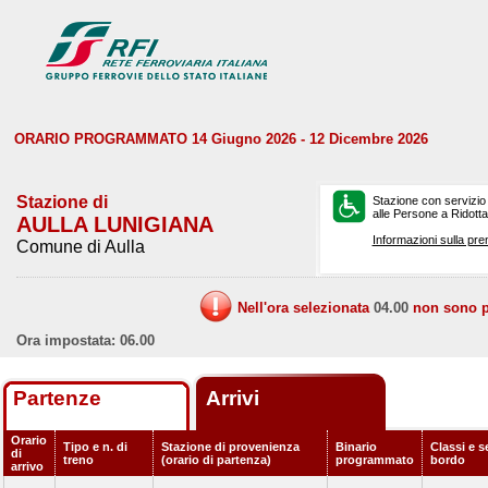
ORARIO PROGRAMMATO 14 Giugno 2026 - 12 Dicembre 2026
Stazione di
Stazione con servizio
alle Persone a Ridotta 
AULLA LUNIGIANA
Informazioni sulla pre
Comune di Aulla
Nell'ora selezionata
04.00
non sono pr
Ora impostata: 06.00
Partenze
Arrivi
Orario
Tipo e n. di
Stazione di provenienza
Binario
Classi e s
di
treno
(orario di partenza)
programmato
bordo
arrivo