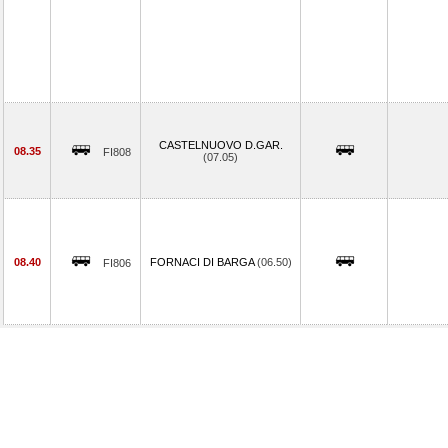
CASTELNUOVO D.GAR.
08.35
FI808
(07.05)
08.40
FORNACI DI BARGA
(06.50)
FI806