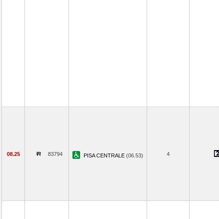
08.25
83794
4
PISA CENTRALE
(06.53)