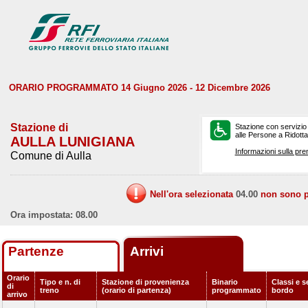
ORARIO PROGRAMMATO 14 Giugno 2026 - 12 Dicembre 2026
Stazione di
Stazione con servizio
alle Persone a Ridotta 
AULLA LUNIGIANA
Informazioni sulla pre
Comune di Aulla
Nell'ora selezionata
04.00
non sono pr
Ora impostata: 08.00
Partenze
Arrivi
Orario
Tipo e n. di
Stazione di provenienza
Binario
Classi e s
di
treno
(orario di partenza)
programmato
bordo
arrivo