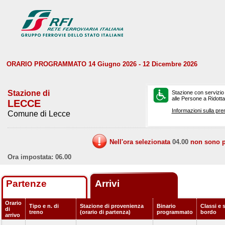
ORARIO PROGRAMMATO 14 Giugno 2026 - 12 Dicembre 2026
Stazione di
Stazione con servizio
alle Persone a Ridotta 
LECCE
Informazioni sulla pre
Comune di Lecce
Nell'ora selezionata
04.00
non sono pr
Ora impostata: 06.00
Partenze
Arrivi
Orario
Tipo e n. di
Stazione di provenienza
Binario
Classi e s
di
treno
(orario di partenza)
programmato
bordo
arrivo