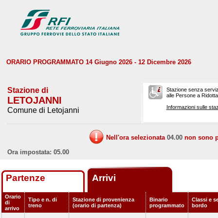
ORARIO PROGRAMMATO 14 Giugno 2026 - 12 Dicembre 2026
Stazione di
Stazione senza serviz
alle Persone a Ridotta 
LETOJANNI
Informazioni sulle staz
Comune di Letojanni
Nell'ora selezionata
04.00
non sono pr
Ora impostata: 05.00
Partenze
Arrivi
Orario
Tipo e n. di
Stazione di provenienza
Binario
Classi e se
di
treno
(orario di partenza)
programmato
bordo
arrivo