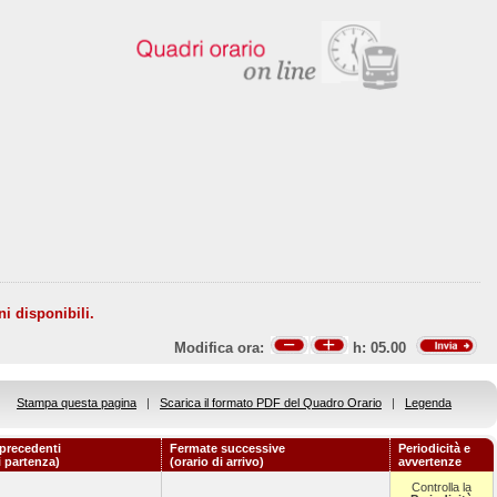
ni disponibili.
Modifica ora:
h:
05.00
Stampa questa pagina
|
Scarica il formato PDF del Quadro Orario
|
Legenda
precedenti
Fermate successive
Periodicità e
i partenza)
(orario di arrivo)
avvertenze
Controlla la