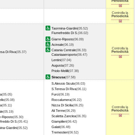
Periodicità
Controlla la
Periodicità
Taormina-Giardini
(05.52)
Fiumefreddo Di S.
(06.02)
Giarre-Riposto
(06.09)
Acireale
(06.19)
Controlla la
Catania Centrale
(06.33)
Periodicità
esa Di Riva
(05.37)
Cataniaaeroporto
(06.47)
Lentini
(07.04)
Augusta
(07.26)
Priolo-Melilli
(07.38)
Siracusa
(07.58)
S.Alessio Siculo
(06.03)
S.Teresa Di Riva
(06.11)
pa
(05.05)
Furci
(06.19)
llo
(05.08)
Roccalumera
(06.22)
na
(05.11)
Nizza Di Sicilia
(06.25)
Controlla la
Periodicità
Ali Terme
(06.29)
ale
(05.19)
Scaletta Zanclea
(06.35)
e-Riposto
(05.30)
freddo Di S.
(05.41)
Giampilieri
(06.42)
Galati
(06.48)
ina-Giardini
(05.52)
Tremestieri
(06.52)