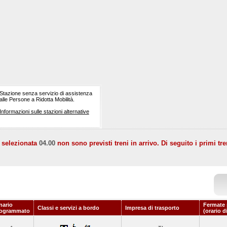
Stazione senza servizio di assistenza
alle Persone a Ridotta Mobilità.
Informazioni sulle stazioni alternative
a selezionata
04.00
non sono previsti treni in arrivo. Di seguito i primi tre
nario
Fermate 
Classi e servizi a bordo
Impresa di trasporto
rogrammato
(orario d