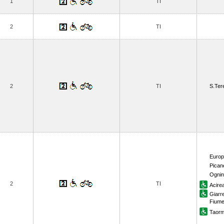
1
TI
2
TI
2
TI
S.Ter
Euro
Picane
Ogni
2
TI
Acire
Giarr
Fiume
Taorm