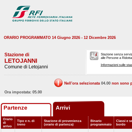
ORARIO PROGRAMMATO 14 Giugno 2026 - 12 Dicembre 2026
Stazione di
Stazione senza serviz
alle Persone a Ridotta 
LETOJANNI
Informazioni sulle staz
Comune di Letojanni
Nell'ora selezionata
04.00
non sono pr
Ora impostata: 05.00
Partenze
Arrivi
Orario
Tipo e n. di
Stazione di provenienza
Binario
Classi e se
di
treno
(orario di partenza)
programmato
bordo
arrivo