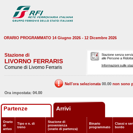
ORARIO PROGRAMMATO 14 Giugno 2026 - 12 Dicembre 2026
Stazione di
Stazione senza serviz
alle Persone a Ridotta 
LIVORNO FERRARIS
Informazioni sulle staz
Comune di Livorno Ferraris
Nell'ora selezionata
00.00
non sono pr
Ora impostata: 04.00
Partenze
Arrivi
Orario
Stazione di
Tipo e n. di
Binario
Classi e ser
di
provenienza
treno
programmato
bordo
arrivo
(orario di partenza)