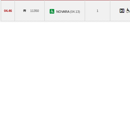
04.46
11350
1
NOVARA
(04.13)