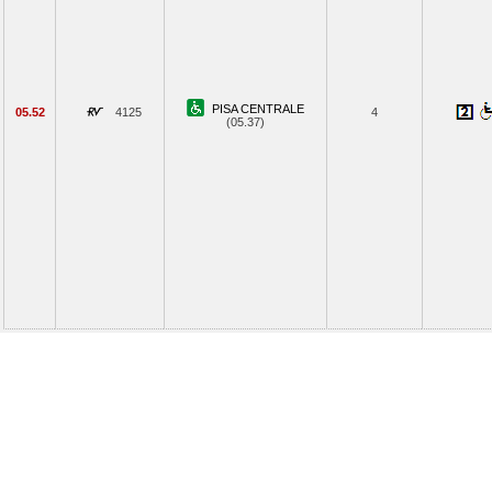
PISA CENTRALE
05.52
4125
4
(05.37)