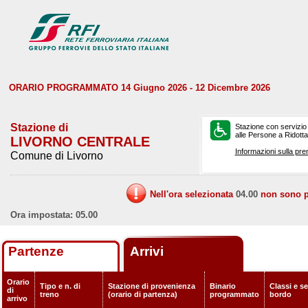
ORARIO PROGRAMMATO 14 Giugno 2026 - 12 Dicembre 2026
Stazione di
Stazione con servizio
alle Persone a Ridotta 
LIVORNO CENTRALE
Informazioni sulla pre
Comune di Livorno
Nell'ora selezionata
04.00
non sono pr
Ora impostata: 05.00
Partenze
Arrivi
Orario
Tipo e n. di
Stazione di provenienza
Binario
Classi e se
di
treno
(orario di partenza)
programmato
bordo
arrivo