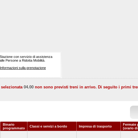
Stazione con servizio di assistenza
alle Persone a Ridotta Mobilità.
Informazioni sulla prenotazione
a selezionata
04.00
non sono previsti treni in arrivo. Di seguito i primi tre
Binario
Fermate 
Classi e servizi a bordo
Impresa di trasporto
programmato
(orario d