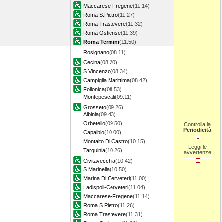
Maccarese-Fregene
(11.14)
Roma S.Pietro
(11.27)
Roma Trastevere
(11.32)
Roma Ostiense
(11.39)
Roma Termini
(11.50)
Rosignano
(08.11)
Cecina
(08.20)
S.Vincenzo
(08.34)
Campiglia Marittima
(08.42)
Follonica
(08.53)
Montepescali
(09.11)
Grosseto
(09.26)
Albinia
(09.43)
Orbetello
(09.50)
Controlla la
Periodicità
Capalbio
(10.00)
Montalto Di Castro
(10.15)
Leggi le
Tarquinia
(10.26)
avvertenze
Civitavecchia
(10.42)
S.Marinella
(10.50)
Marina Di Cerveteri
(11.00)
Ladispoli-Cerveteri
(11.04)
Maccarese-Fregene
(11.14)
Roma S.Pietro
(11.26)
Roma Trastevere
(11.31)