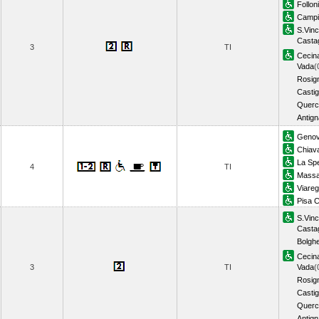
Follon
Campig
S.Vin
Casta
3
TI
Cecin
Vada
(
Rosig
Castig
Querc
Antig
Genov
Chiava
La Spe
4
TI
Massa
Viareg
Pisa C
S.Vin
Casta
Bolghe
Cecin
3
TI
Vada
(
Rosig
Castig
Querc
Antig