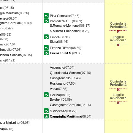
ica
(06.15)
lia Marittima
(06.26)
Pisa Centrale
(07.45)
cenzo
(06.34)
Pontedera-C.T.
(08.09)
gneto Carducci
(06.40)
Controlla la
S.Romano-Montopoli
(08.17)
Periodicità
ri
(06.47)
S.Miniato-Fucecchio
(08.23)
a
(06.53)
Leggi le
Empoli
(08.31)
06.58)
avvertenze
Signa
(08.46)
nano
(07.04)
Firenze Rifredi
(08.59)
lioncello
(07.08)
Firenze S.M.N.
(09.08)
ianella-Sonnino
(07.15)
nano
(07.21)
Antignano
(07.34)
Quercianella-Sonnino
(07.40)
Castiglioncello
(07.46)
Controlla la
Rosignano
(07.50)
Periodicità
Vada
(07.55)
Leggi le
Cecina
(08.02)
avvertenze
Bolgheri
(08.09)
Castagneto Carducci
(08.16)
S.Vincenzo
(08.22)
Campiglia Marittima
(08.34)
zia Migliarina
(06.05)
na
(06.15)