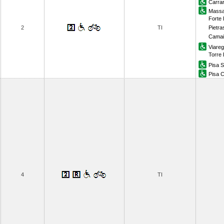
Carra
Massa
Forte
2
TI
Pietra
Camai
Viareg
Torre 
Pisa 
Pisa C
4
TI