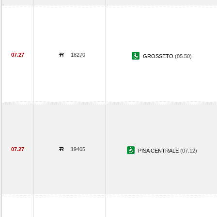
07.27
18270
GROSSETO
(05.50)
07.27
19405
PISA CENTRALE
(07.12)