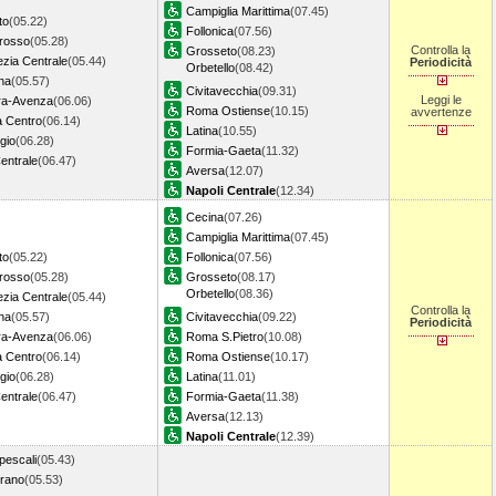
Campiglia Marittima
(07.45)
to
(05.22)
Follonica
(07.56)
rosso
(05.28)
Controlla la
Grosseto
(08.23)
zia Centrale
(05.44)
Periodicità
Orbetello
(08.42)
na
(05.57)
Civitavecchia
(09.31)
Leggi le
ra-Avenza
(06.06)
Roma Ostiense
(10.15)
avvertenze
 Centro
(06.14)
Latina
(10.55)
gio
(06.28)
Formia-Gaeta
(11.32)
entrale
(06.47)
Aversa
(12.07)
Napoli Centrale
(12.34)
Cecina
(07.26)
Campiglia Marittima
(07.45)
to
(05.22)
Follonica
(07.56)
rosso
(05.28)
Grosseto
(08.17)
Orbetello
(08.36)
zia Centrale
(05.44)
Controlla la
na
(05.57)
Civitavecchia
(09.22)
Periodicità
ra-Avenza
(06.06)
Roma S.Pietro
(10.08)
 Centro
(06.14)
Roma Ostiense
(10.17)
gio
(06.28)
Latina
(11.01)
entrale
(06.47)
Formia-Gaeta
(11.38)
Aversa
(12.13)
Napoli Centrale
(12.39)
pescali
(05.43)
rano
(05.53)