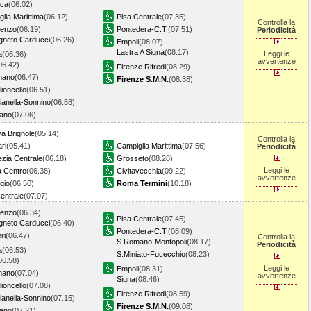
ica
(06.02)
lia Marittima
(06.12)
Pisa Centrale
(07.35)
Controlla la
cenzo
(06.19)
Pontedera-C.T.
(07.51)
Periodicità
gneto Carducci
(06.26)
Empoli
(08.07)
Lastra A Signa
(08.17)
Leggi le
a
(06.36)
avvertenze
06.42)
Firenze Rifredi
(08.29)
nano
(06.47)
Firenze S.M.N.
(08.38)
lioncello
(06.51)
ianella-Sonnino
(06.58)
nano
(07.06)
a Brignole
(05.14)
Controlla la
ri
(05.41)
Campiglia Marittima
(07.56)
Periodicità
zia Centrale
(06.18)
Grosseto
(08.28)
Leggi le
 Centro
(06.38)
Civitavecchia
(09.22)
avvertenze
gio
(06.50)
Roma Termini
(10.18)
entrale
(07.07)
cenzo
(06.34)
Pisa Centrale
(07.45)
gneto Carducci
(06.40)
Pontedera-C.T.
(08.09)
ri
(06.47)
Controlla la
S.Romano-Montopoli
(08.17)
Periodicità
a
(06.53)
S.Miniato-Fucecchio
(08.23)
06.58)
Leggi le
Empoli
(08.31)
nano
(07.04)
avvertenze
Signa
(08.46)
lioncello
(07.08)
Firenze Rifredi
(08.59)
ianella-Sonnino
(07.15)
Firenze S.M.N.
(09.08)
nano
(07.21)