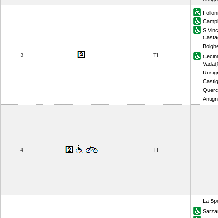
Follon
Campig
S.Vin
Casta
Bolghe
3
TI
Cecin
Vada
(
Rosig
Castig
Querc
Antig
4
TI
La Spe
Sarza