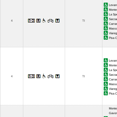
Levan
Monte
La Spe
Sarza
4
TI
Carra
Massa
Viareg
Pisa C
Levan
Monte
La Spe
Sarza
4
TI
Carra
Massa
Viareg
Pisa C
Monte
Gavor