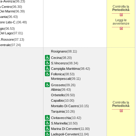
ra-Avenza
(06.23)
Controlla la
 Centro
(06.30)
Periodicità
 Dei Marmi
(06.39)
santa
(06.43)
Leggi le
ore Lido-C.
(06.48)
avvertenze
gio
(06.53)
Del Lago
(07.01)
S.Rossore
(07.13)
entrale
(07.24)
Rosignano
(08.11)
Cecina
(08.20)
S.Vincenzo
(08.34)
Campiglia Marittima
(08.42)
Follonica
(08.53)
Montepescali
(09.11)
Grosseto
(09.26)
Albinia
(09.43)
Orbetello
(09.50)
Capalbio
(10.00)
Controlla la
Periodicità
Montalto Di Castro
(10.15)
Tarquinia
(10.26)
Civitavecchia
(10.42)
S.Marinella
(10.50)
Marina Di Cerveteri
(11.00)
Ladispoli-Cerveteri
(11.04)