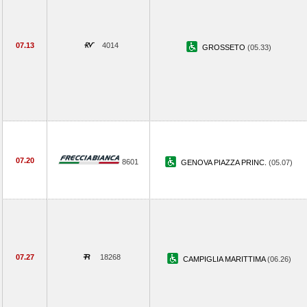
07.13
4014
GROSSETO
(05.33)
07.20
8601
GENOVA PIAZZA PRINC.
(05.07)
07.27
18268
CAMPIGLIA MARITTIMA
(06.26)