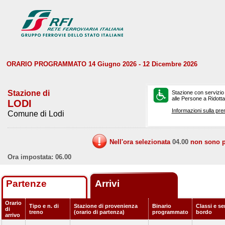
ORARIO PROGRAMMATO 14 Giugno 2026 - 12 Dicembre 2026
Stazione di
Stazione con servizio
alle Persone a Ridotta 
LODI
Informazioni sulla pre
Comune di Lodi
Nell'ora selezionata
04.00
non sono pr
Ora impostata: 06.00
Partenze
Arrivi
Orario
Tipo e n. di
Stazione di provenienza
Binario
Classi e ser
di
treno
(orario di partenza)
programmato
bordo
arrivo