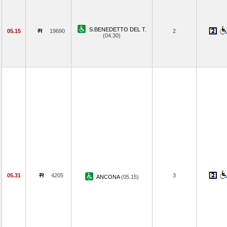
S.BENEDETTO DEL T.
05.15
19690
2
(04.30)
05.31
4205
3
ANCONA
(05.15)