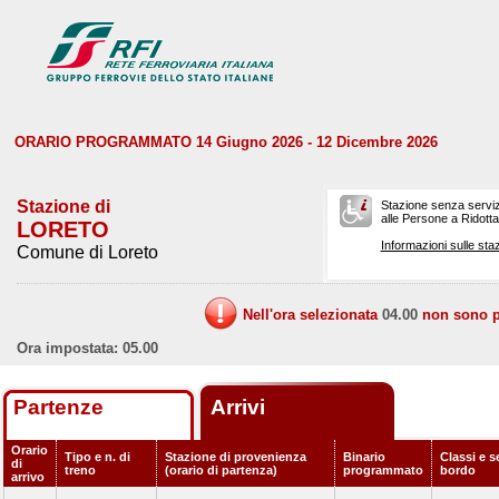
ORARIO PROGRAMMATO 14 Giugno 2026 - 12 Dicembre 2026
Stazione di
Stazione senza serviz
alle Persone a Ridotta 
LORETO
Informazioni sulle staz
Comune di Loreto
Nell'ora selezionata
04.00
non sono pr
Ora impostata: 05.00
Partenze
Arrivi
Orario
Tipo e n. di
Stazione di provenienza
Binario
Classi e s
di
treno
(orario di partenza)
programmato
bordo
arrivo