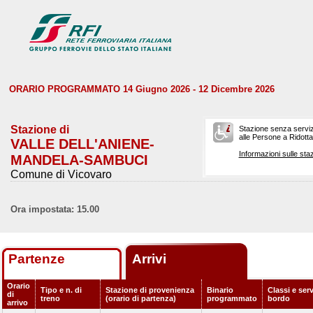
ORARIO PROGRAMMATO 14 Giugno 2026 - 12 Dicembre 2026
Stazione di
Stazione senza serviz
alle Persone a Ridotta 
VALLE DELL'ANIENE-
Informazioni sulle staz
MANDELA-SAMBUCI
Comune di Vicovaro
Ora impostata: 15.00
Partenze
Arrivi
Orario
Tipo e n. di
Stazione di provenienza
Binario
Classi e serv
di
treno
(orario di partenza)
programmato
bordo
arrivo