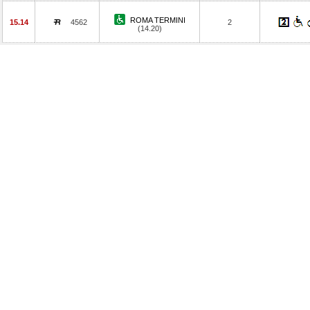
ROMA TERMINI
15.14
4562
2
(14.20)