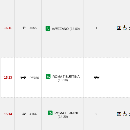
15.11
4555
1
AVEZZANO
(14.00)
ROMA TIBURTINA
15.13
PE756
(13.10)
ROMA TERMINI
15.14
4164
2
(14.20)