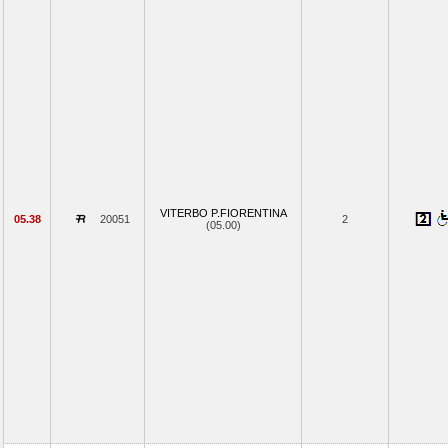
VITERBO P.FIORENTINA
05.38
20051
2
(05.00)