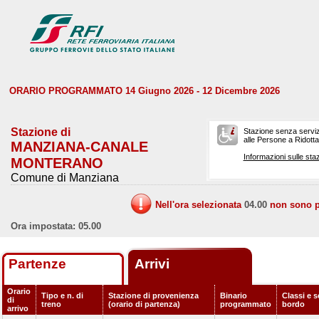
ORARIO PROGRAMMATO 14 Giugno 2026 - 12 Dicembre 2026
Stazione di
Stazione senza serviz
alle Persone a Ridotta 
MANZIANA-CANALE
Informazioni sulle staz
MONTERANO
Comune di Manziana
Nell'ora selezionata
04.00
non sono pr
Ora impostata: 05.00
Partenze
Arrivi
Orario
Tipo e n. di
Stazione di provenienza
Binario
Classi e s
di
treno
(orario di partenza)
programmato
bordo
arrivo