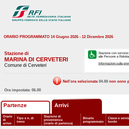
ORARIO PROGRAMMATO 14 Giugno 2026 - 12 Dicembre 2026
Stazione di
Stazione con servizio
alle Persone a Ridotta 
MARINA DI CERVETERI
Informazioni sulla pre
Comune di Cerveteri
Nell'ora selezionata
04.00
non sono pr
Ora impostata: 06.00
Partenze
Arrivi
Orario
Stazione di
Tipo e n. di
Binario
Classi e serviz
di
provenienza
treno
programmato
bordo
arrivo
(orario di partenza)