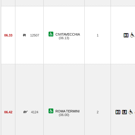
CIVITAVECCHIA
06.33
12507
1
(06.13)
ROMA TERMINI
06.42
4124
2
(06.00)