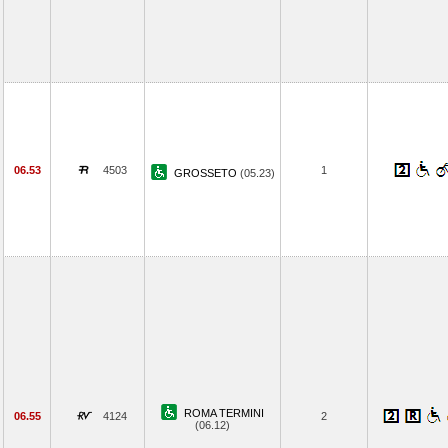
06.53
4503
1
GROSSETO
(05.23)
ROMA TERMINI
06.55
4124
2
(06.12)