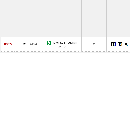
ROMA TERMINI
06.55
4124
2
(06.12)