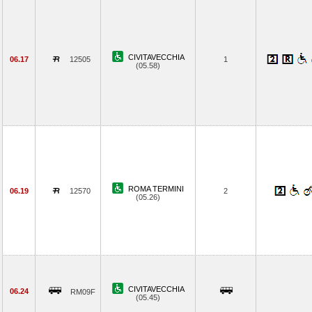
CIVITAVECCHIA
06.17
12505
1
(05.58)
ROMA TERMINI
06.19
12570
2
(05.26)
CIVITAVECCHIA
06.24
RM09F
(05.45)