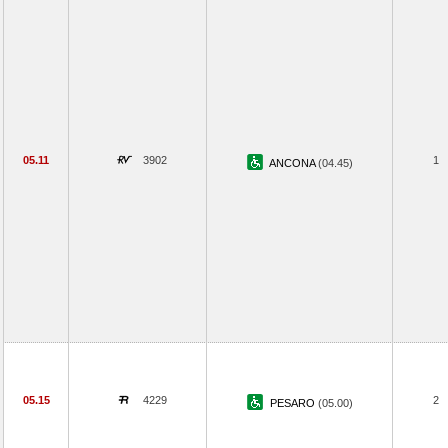
05.11
3902
1
ANCONA
(04.45)
05.15
4229
2
PESARO
(05.00)