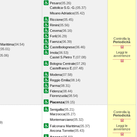
Pesaro
(05.26)
Cattolica-S.G.-G.
(05.37)
Misano Adriatico
(05.42)
Riccione
(05.45)
Rimini
(05.56)
Cesena
(06.16)
Forli
(06.29)
Controlla la
Faenza
(06.39)
Periodicità
Marittima
(04.54)
Castelbolognese
(06.46)
(05.01)
Leggi le
Imola
(06.53)
05.06)
avvertenze
Castel S.Pietro T.
(07.08)
Bologna Centrale
(07.26)
Castelfranco E.
(07.48)
Modena
(07.58)
Reggio Emilia
(08.14)
Parma
(08.31)
Fidenza
(08.44)
Fiorenzuola
(08.54)
Piacenza
(09.15)
Senigallia
(05.21)
Controlla la
Marzocca
(05.27)
Periodicità
Montemarciano
(05.32)
09)
Leggi le
Falconara Marittima
(05.37)
avvertenze
Ancona Torrette
(05.43)