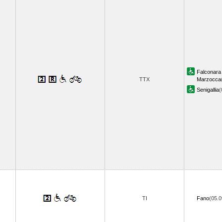
Falconara 
TTX
Marzocca
Senigallia
(
TI
Fano
(05.