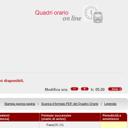
ni disponibili.
Modifica ora:
h:
05.00
Stampa questa pagina
|
Scarica il formato PDF del Quadro Orario
|
Legenda
edenti
Fermate successive
Periodicità e
rtenza)
(orario di arrivo)
avvertenze
Fano
(05.19)