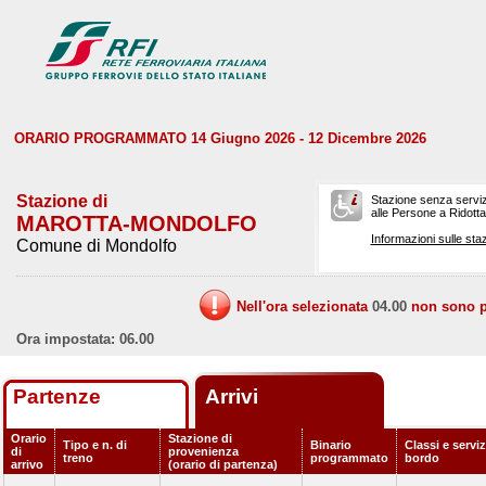
ORARIO PROGRAMMATO 14 Giugno 2026 - 12 Dicembre 2026
Stazione di
Stazione senza serviz
alle Persone a Ridotta 
MAROTTA-MONDOLFO
Informazioni sulle staz
Comune di Mondolfo
Nell'ora selezionata
04.00
non sono pr
Ora impostata: 06.00
Partenze
Arrivi
Orario
Stazione di
Tipo e n. di
Binario
Classi e serviz
di
provenienza
treno
programmato
bordo
arrivo
(orario di partenza)