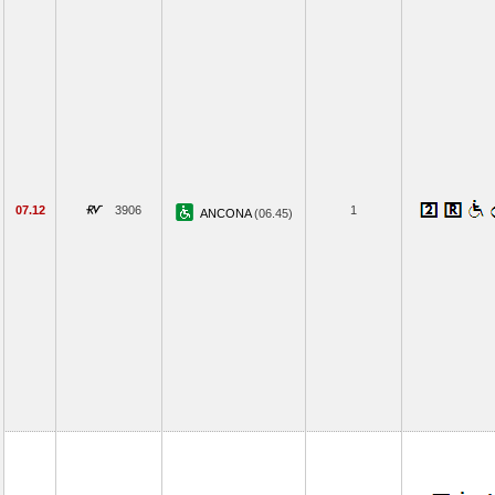
07.12
3906
1
ANCONA
(06.45)