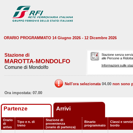
ORARIO PROGRAMMATO 14 Giugno 2026 - 12 Dicembre 2026
Stazione di
Stazione senza serviz
alle Persone a Ridotta 
MAROTTA-MONDOLFO
Informazioni sulle staz
Comune di Mondolfo
Nell'ora selezionata
04.00
non sono pr
Ora impostata: 07.00
Partenze
Arrivi
Orario
Stazione di
Tipo e n. di
Binario
Classi e serviz
di
provenienza
treno
programmato
bordo
arrivo
(orario di partenza)