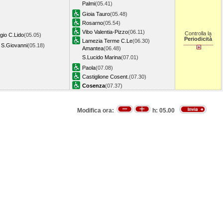
Palmi
(05.41)
Gioia Tauro
(05.48)
Rosarno
(05.54)
Vibo Valentia-Pizzo
(06.11)
Controlla la
gio C.Lido
(05.05)
Periodicità
Lamezia Terme C.Le
(06.30)
a S.Giovanni
(05.18)
Amantea
(06.48)
S.Lucido Marina
(07.01)
Paola
(07.08)
Castiglione Cosent.
(07.30)
Cosenza
(07.37)
Modifica ora:
h:
05.00