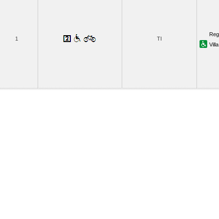
Reg
1
TI
Vill