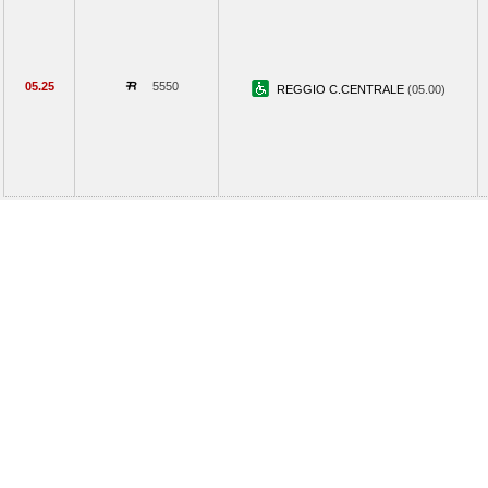
05.25
5550
REGGIO C.CENTRALE
(05.00)