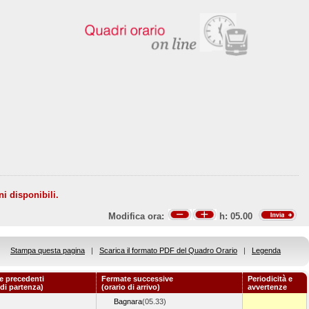
ni disponibili.
Modifica ora:
h:
05.00
Stampa questa pagina
|
Scarica il formato PDF del Quadro Orario
|
Legenda
e precedenti
Fermate successive
Periodicità e
 di partenza)
(orario di arrivo)
avvertenze
Bagnara
(05.33)