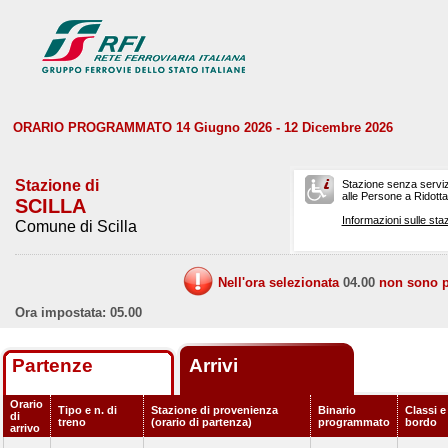
ORARIO PROGRAMMATO 14 Giugno 2026 - 12 Dicembre 2026
Stazione di
Stazione senza serviz
alle Persone a Ridotta 
SCILLA
Informazioni sulle staz
Comune di Scilla
Nell'ora selezionata
04.00
non sono pr
Ora impostata: 05.00
Partenze
Arrivi
Orario
Tipo e n. di
Stazione di provenienza
Binario
Classi e
di
treno
(orario di partenza)
programmato
bordo
arrivo