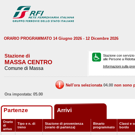
ORARIO PROGRAMMATO 14 Giugno 2026 - 12 Dicembre 2026
Stazione di
Stazione con servizio
alle Persone a Ridotta 
MASSA CENTRO
Informazioni sulla pre
Comune di Massa
Nell'ora selezionata
04.00
non sono pr
Ora impostata: 05.00
Partenze
Arrivi
Orario
Tipo e n. di
Stazione di provenienza
Binario
Classi e s
di
treno
(orario di partenza)
programmato
bordo
arrivo