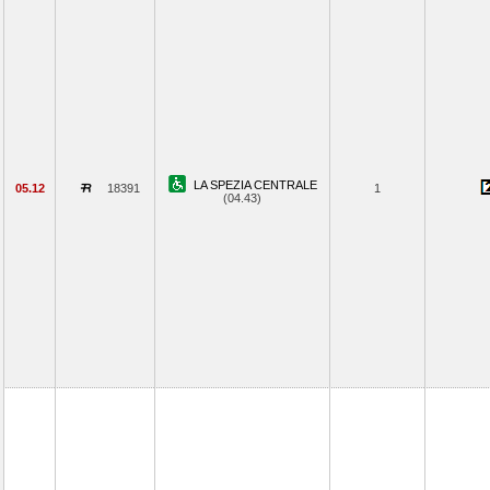
LA SPEZIA CENTRALE
05.12
18391
1
(04.43)