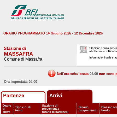
ORARIO PROGRAMMATO 14 Giugno 2026 - 12 Dicembre 2026
Stazione di
Stazione senza serviz
alle Persone a Ridotta 
MASSAFRA
Informazioni sulle staz
Comune di Massafra
Nell'ora selezionata
04.00
non sono pr
Ora impostata: 05.00
Partenze
Arrivi
Orario
Stazione di
Tipo e n. di
Binario
Classi e ser
di
provenienza
treno
programmato
bordo
arrivo
(orario di partenza)