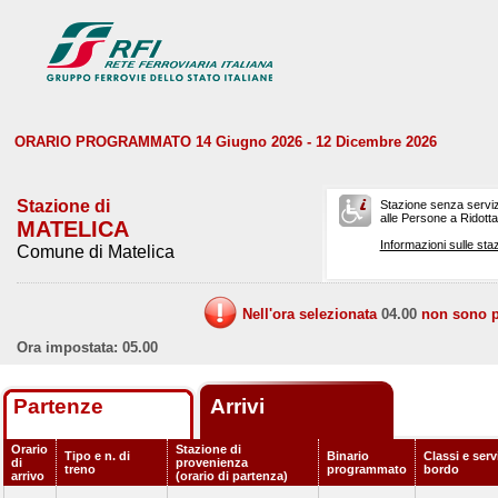
ORARIO PROGRAMMATO 14 Giugno 2026 - 12 Dicembre 2026
Stazione di
Stazione senza serviz
alle Persone a Ridotta 
MATELICA
Informazioni sulle staz
Comune di Matelica
Nell'ora selezionata
04.00
non sono pr
Ora impostata: 05.00
Partenze
Arrivi
Orario
Stazione di
Tipo e n. di
Binario
Classi e serv
di
provenienza
treno
programmato
bordo
arrivo
(orario di partenza)