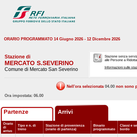
ORARIO PROGRAMMATO 14 Giugno 2026 - 12 Dicembre 2026
Stazione di
Stazione senza serviz
alle Persone a Ridotta 
MERCATO S.SEVERINO
Informazioni sulle staz
Comune di Mercato San Severino
Nell'ora selezionata
04.00
non sono pr
Ora impostata: 06.00
Partenze
Arrivi
Orario
Tipo e n. di
Stazione di provenienza
Binario
Classi e se
di
treno
(orario di partenza)
programmato
bordo
arrivo