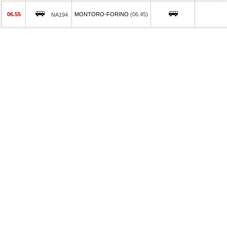
06.55
MONTORO-FORINO
(06.45)
NA194