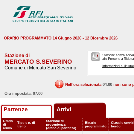
ORARIO PROGRAMMATO 14 Giugno 2026 - 12 Dicembre 2026
Stazione di
Stazione senza serviz
alle Persone a Ridotta 
MERCATO S.SEVERINO
Informazioni sulle staz
Comune di Mercato San Severino
Nell'ora selezionata
04.00
non sono pr
Ora impostata: 07.00
Partenze
Arrivi
Orario
Stazione di
Tipo e n. di
Binario
Classi e serviz
di
provenienza
treno
programmato
bordo
arrivo
(orario di partenza)