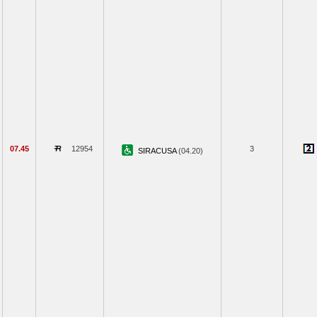
07.45
12954
3
SIRACUSA
(04.20)