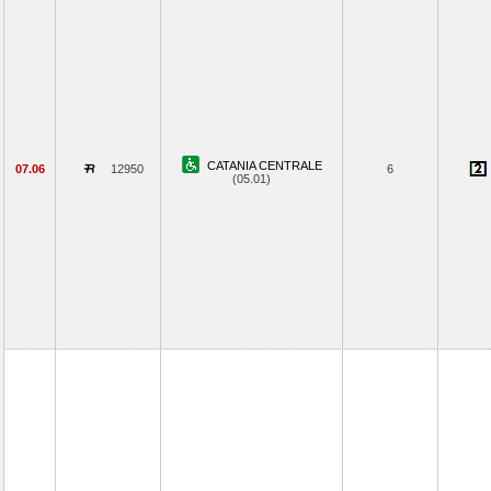
CATANIA CENTRALE
07.06
12950
6
(05.01)