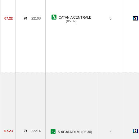
CATANIA CENTRALE
07.22
22108
5
(05.02)
07.23
22214
2
S.AGATA DI M.
(05.30)