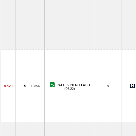
PATTI-S.PIERO PATTI
07.29
12856
9
(06.22)