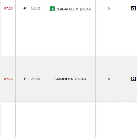
07.10
12852
5
S.AGATA DI M.
(05.30)
07.15
21680
GIAMPILIERI
(06.45)
8