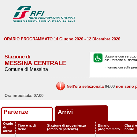
ORARIO PROGRAMMATO 14 Giugno 2026 - 12 Dicembre 2026
Stazione di
Stazione con servizio
alle Persone a Ridotta 
MESSINA CENTRALE
Informazioni sulla pre
Comune di Messina
Nell'ora selezionata
04.00
non sono pr
Ora impostata: 07.00
Partenze
Arrivi
Orario
Tipo e n. di
Stazione di provenienza
Binario
Classi e
di
treno
(orario di partenza)
programmato
bordo
arrivo