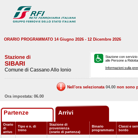
ORARIO PROGRAMMATO 14 Giugno 2026 - 12 Dicembre 2026
Stazione di
Stazione con servizio
alle Persone a Ridotta 
SIBARI
Informazioni sulla pre
Comune di Cassano Allo Ionio
Nell'ora selezionata
04.00
non sono pr
Ora impostata: 06.00
Partenze
Arrivi
Orario
Stazione di
Tipo e n. di
Binario
Classi e serv
di
provenienza
treno
programmato
bordo
arrivo
(orario di partenza)