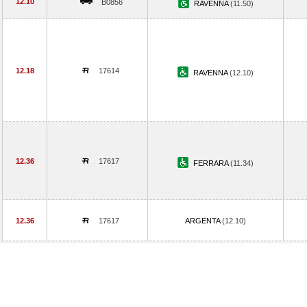
12.10
B0856
RAVENNA
(11.50)
12.18
17614
RAVENNA
(12.10)
12.36
17617
FERRARA
(11.34)
12.36
17617
ARGENTA
(12.10)