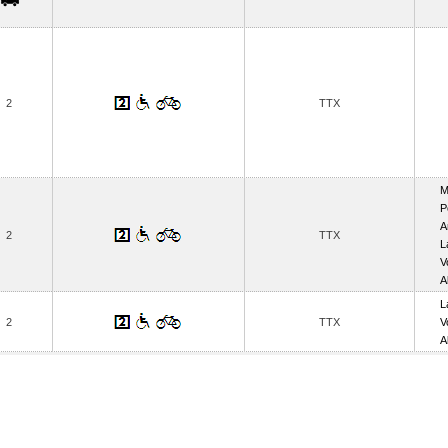
2
TTX
M
P
A
2
TTX
L
V
A
L
2
TTX
V
A