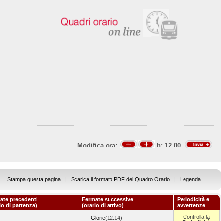
Modifica ora:
h:
12.00
Stampa questa pagina
|
Scarica il formato PDF del Quadro Orario
|
Legenda
ate precedenti
Fermate successive
Periodicità e
io di partenza)
(orario di arrivo)
avvertenze
Controlla la
Glorie
(12.14)