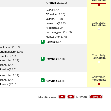
Periodicità
Alfonsine
(12.21)
Glorie
(12.23)
Alfonsine
(12.28)
Voltana
(12.38)
Controlla la
Lavezzola
(12.43)
Periodicità
Argenta
(12.50)
Portomaggiore
(12.59)
Montesanto
(13.06)
Ferrara
(13.25)
ontesanto
(11.53)
ortomaggiore
(12.01)
Controlla la
rgenta
(12.10)
Periodicità
Ravenna
(12.48)
avezzola
(12.17)
oltana
(12.23)
lfonsine
(12.31)
avezzola
(12.17)
Controlla la
Periodicità
oltana
(12.23)
Ravenna
(12.48)
lfonsine
(12.31)
Modifica ora:
h:
12.00