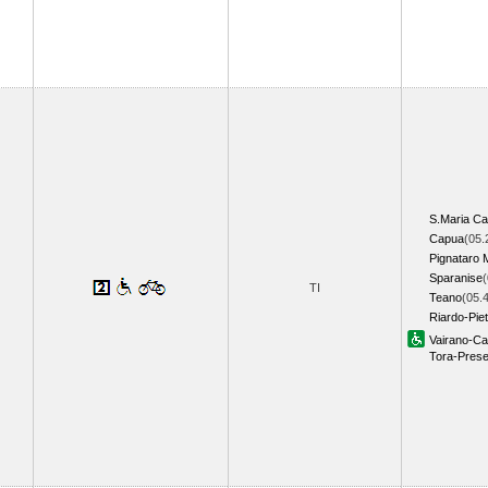
S.Maria Ca
Capua
(05.
Pignataro 
Sparanise
(
TI
Teano
(05.
Riardo-Pie
Vairano-Ca
Tora-Pres