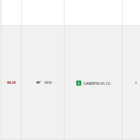
06.10
5836
1
CASERTA
(05.12)