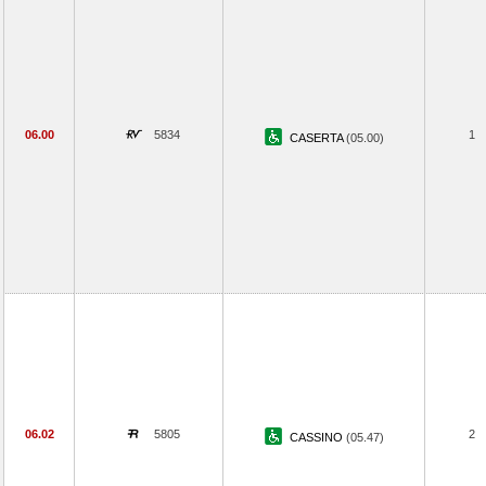
06.00
5834
1
CASERTA
(05.00)
06.02
5805
2
CASSINO
(05.47)