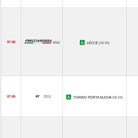
07.40
9562
LECCE
(20.55)
07.45
2013
TORINO PORTA NUOVA
(05.54)