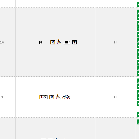
14
TI
3
TI