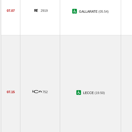
07.07
2919
GALLARATE
(05.54)
07.15
752
LECCE
(19.50)