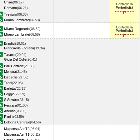
Chiari
(06.12)
Controlla la
Periodicità
Romano
(06.21)
Treviglio
(06.33)
Milano Lambrate
(06.53)
Controlla la
Milano Rogoredo
(06.52)
Periodicità
Milano Lambrate
(06.58)
Brindisi
(19.01)
Francavilla Fontana
(19.34)
Taranto
(20.04)
Gioia Del Colle
(20.41)
Bari Centrale
(21.30)
Molfetta
(21.48)
Bisceglie
(21.56)
Trani
(22.03)
Barletta
(22.13)
Foggia
(22.59)
S.Severo
(23.15)
Pescara
(01.08)
Ancona
(03.06)
Rimini
(03.59)
Bologna Centrale
(04.56)
Malpensa Aer.T2
(06.04)
Malpensa Aer.T1
(06.11)