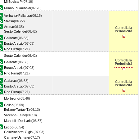
Mi Bovisa P.
(07.19)
Milano P.Garibaldi
(07.26)
Verbania-Pallanza
(06.15)
Stresa
(06.22)
Arona
(06.35)
Controlla la
Periodicità
Sesto Calende
(06.42)
Gallarate
(06.58)
Busto Arsizio
(07.03)
Rho Fiera
(07.21)
Sesto Calende
(06.42)
Controlla la
Gallarate
(06.58)
Periodicità
Busto Arsizio
(07.03)
Rho Fiera
(07.21)
Gallarate
(06.58)
Controlla la
Periodicità
Busto Arsizio
(07.03)
Rho Fiera
(07.21)
Morbegno
(05.46)
Colico
(05.59)
Bellano-Tartav.T.
(06.13)
Varenna-Esino
(06.18)
Mandello Del Lario
(06.37)
Lecco
(06.54)
Calolziocorte-Olgin.
(07.03)
Carnate-Usmate
(07.17)