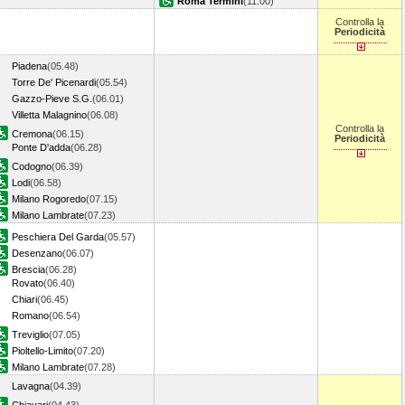
Roma Termini
(11.00)
Controlla la
Periodicità
Piadena
(05.48)
Torre De' Picenardi
(05.54)
Gazzo-Pieve S.G.
(06.01)
Villetta Malagnino
(06.08)
Controlla la
Cremona
(06.15)
Periodicità
Ponte D'adda
(06.28)
Codogno
(06.39)
Lodi
(06.58)
Milano Rogoredo
(07.15)
Milano Lambrate
(07.23)
Peschiera Del Garda
(05.57)
Desenzano
(06.07)
Brescia
(06.28)
Rovato
(06.40)
Chiari
(06.45)
Romano
(06.54)
Treviglio
(07.05)
Pioltello-Limito
(07.20)
Milano Lambrate
(07.28)
Lavagna
(04.39)