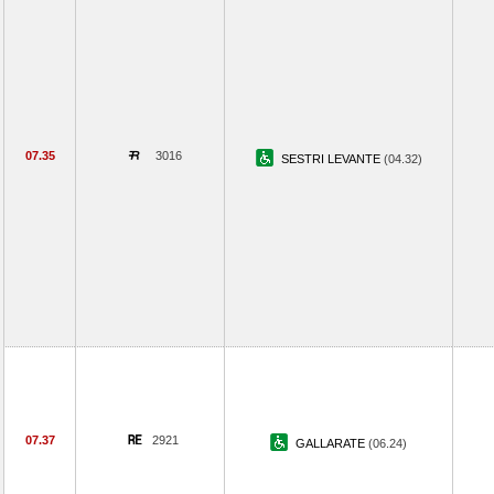
07.35
3016
SESTRI LEVANTE
(04.32)
07.37
2921
GALLARATE
(06.24)