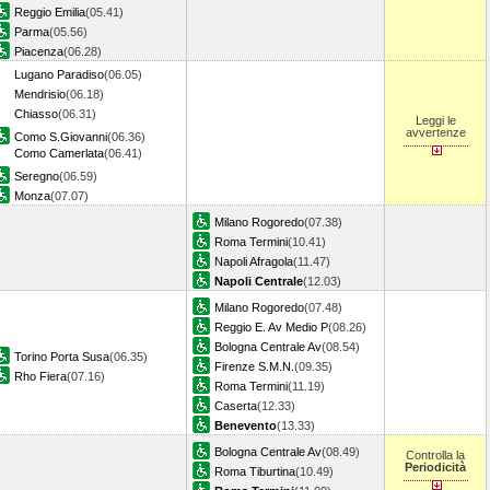
Reggio Emilia
(05.41)
Parma
(05.56)
Piacenza
(06.28)
Lugano Paradiso
(06.05)
Mendrisio
(06.18)
Chiasso
(06.31)
Leggi le
avvertenze
Como S.Giovanni
(06.36)
Como Camerlata
(06.41)
Seregno
(06.59)
Monza
(07.07)
Milano Rogoredo
(07.38)
Roma Termini
(10.41)
Napoli Afragola
(11.47)
Napoli Centrale
(12.03)
Milano Rogoredo
(07.48)
Reggio E. Av Medio P
(08.26)
Bologna Centrale Av
(08.54)
Torino Porta Susa
(06.35)
Firenze S.M.N.
(09.35)
Rho Fiera
(07.16)
Roma Termini
(11.19)
Caserta
(12.33)
Benevento
(13.33)
Bologna Centrale Av
(08.49)
Controlla la
Periodicità
Roma Tiburtina
(10.49)