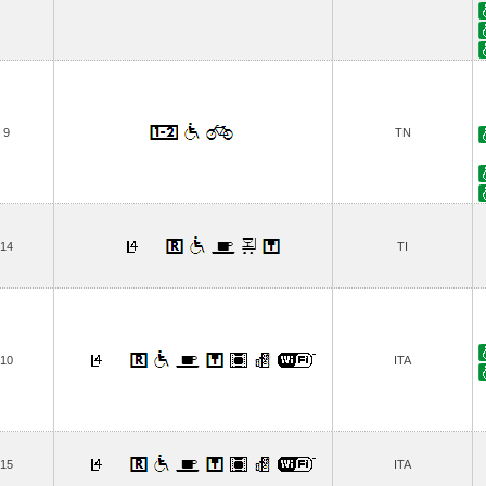
9
TN
14
TI
10
ITA
15
ITA