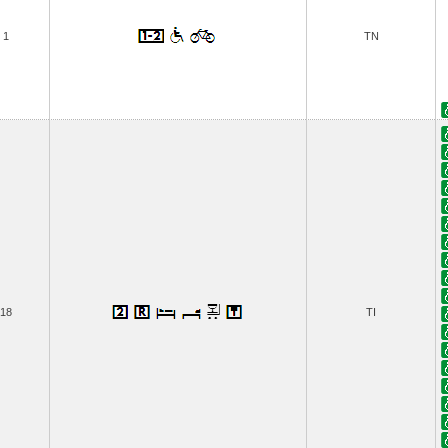
1
TN
18
TI