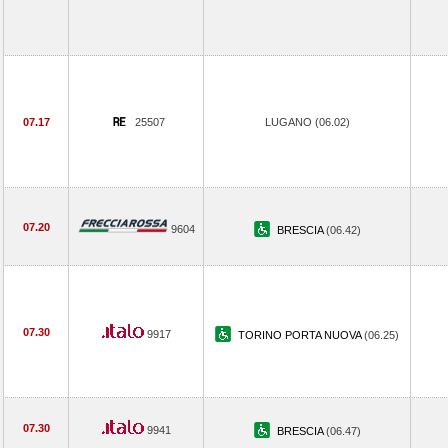
07.17
25507
LUGANO (06.02)
07.20
9604
BRESCIA
(06.42)
07.30
9917
TORINO PORTA NUOVA
(06.25)
07.30
9941
BRESCIA
(06.47)