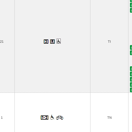
21
TI
1
TN