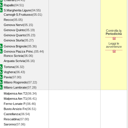
Chiavari
(04.43)
Rapallo
(04.51)
S.Margherita Ligure
(04.55)
Camogli-S.Fruttuoso
(05.01)
Recco
(05.05)
Genova Nervi
(05.15)
Genova Quinto
(05.19)
Controlla la
Periodicità
Genova Quarto
(05.23)
Genova Sturla
(05.27)
Leggi le
Genova Brignole
(05.36)
avvertenze
Genova Piazza Princ.
(05.44)
Ronco Scrivia
(06.06)
Arquata Scrivia
(06.16)
Tortona
(06.32)
Voghera
(06.43)
Pavia
(07.00)
Milano Rogoredo
(07.22)
Milano Lambrate
(07.28)
Malpensa Aer.T2
(06.34)
Malpensa Aer.T1
(06.41)
Ferno-Lonate P.
(06.46)
Busto Arsizio Fn
(06.51)
Castellanza
(06.54)
Rescaldina
(07.00)
Saronno
(07.06)