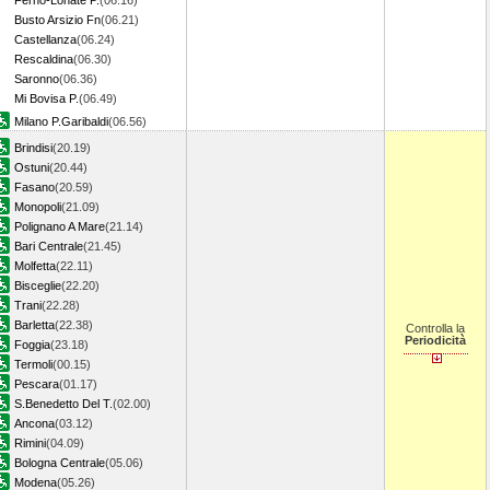
Ferno-Lonate P.
(06.16)
Busto Arsizio Fn
(06.21)
Castellanza
(06.24)
Rescaldina
(06.30)
Saronno
(06.36)
Mi Bovisa P.
(06.49)
Milano P.Garibaldi
(06.56)
Brindisi
(20.19)
Ostuni
(20.44)
Fasano
(20.59)
Monopoli
(21.09)
Polignano A Mare
(21.14)
Bari Centrale
(21.45)
Molfetta
(22.11)
Bisceglie
(22.20)
Trani
(22.28)
Barletta
(22.38)
Controlla la
Periodicità
Foggia
(23.18)
Termoli
(00.15)
Pescara
(01.17)
S.Benedetto Del T.
(02.00)
Ancona
(03.12)
Rimini
(04.09)
Bologna Centrale
(05.06)
Modena
(05.26)