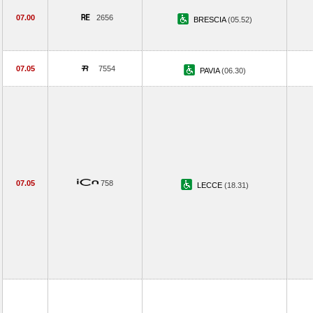
07.00
2656
BRESCIA
(05.52)
07.05
7554
PAVIA
(06.30)
07.05
758
LECCE
(18.31)