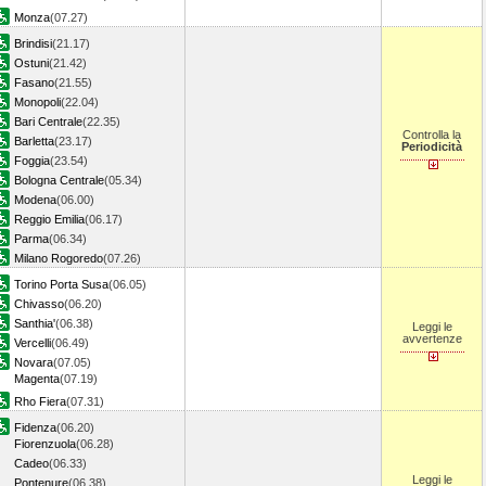
Monza
(07.27)
Brindisi
(21.17)
Ostuni
(21.42)
Fasano
(21.55)
Monopoli
(22.04)
Bari Centrale
(22.35)
Controlla la
Barletta
(23.17)
Periodicità
Foggia
(23.54)
Bologna Centrale
(05.34)
Modena
(06.00)
Reggio Emilia
(06.17)
Parma
(06.34)
Milano Rogoredo
(07.26)
Torino Porta Susa
(06.05)
Chivasso
(06.20)
Santhia'
(06.38)
Leggi le
avvertenze
Vercelli
(06.49)
Novara
(07.05)
Magenta
(07.19)
Rho Fiera
(07.31)
Fidenza
(06.20)
Fiorenzuola
(06.28)
Cadeo
(06.33)
Leggi le
Pontenure
(06.38)