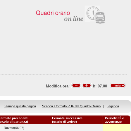
Modifica ora:
h:
07.00
Stampa questa pagina
|
Scarica il formato PDF del Quadro Orario
|
Legenda
Fermate precedenti
Fermate successive
Periodicità e
(orario di partenza)
(orario di arrivo)
avvertenze
Rovato
(06.07)