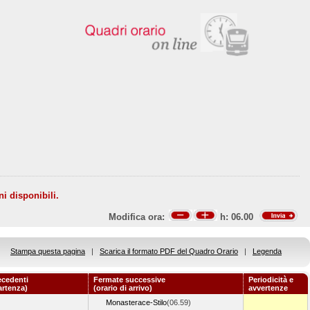
ni disponibili.
Modifica ora:
h:
06.00
Stampa questa pagina
|
Scarica il formato PDF del Quadro Orario
|
Legenda
ecedenti
Fermate successive
Periodicità e
artenza)
(orario di arrivo)
avvertenze
Monasterace-Stilo
(06.59)