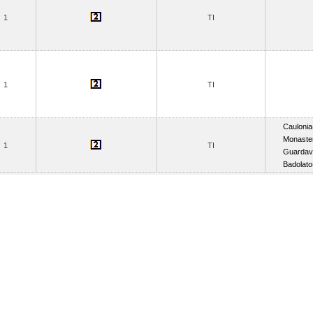
1
TI
1
TI
Caulonia
Monaster
1
TI
Guardava
Badolato