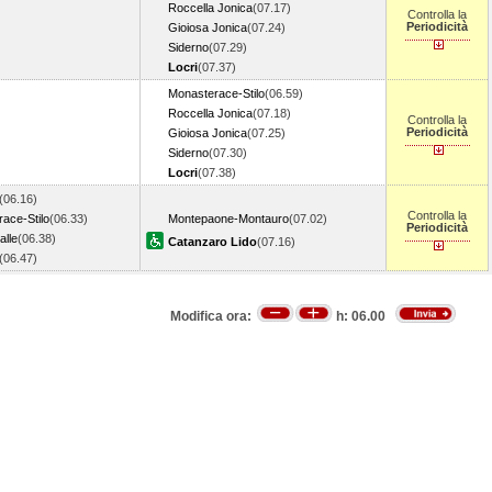
Roccella Jonica
(07.17)
Controlla la
Periodicità
Gioiosa Jonica
(07.24)
Siderno
(07.29)
Locri
(07.37)
Monasterace-Stilo
(06.59)
Roccella Jonica
(07.18)
Controlla la
Periodicità
Gioiosa Jonica
(07.25)
Siderno
(07.30)
Locri
(07.38)
(06.16)
Controlla la
ace-Stilo
(06.33)
Montepaone-Montauro
(07.02)
Periodicità
lle
(06.38)
Catanzaro Lido
(07.16)
(06.47)
Modifica ora:
h:
06.00