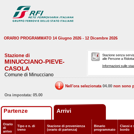
ORARIO PROGRAMMATO 14 Giugno 2026 - 12 Dicembre 2026
Stazione di
Stazione senza serviz
alle Persone a Ridotta 
MINUCCIANO-PIEVE-
Informazioni sulle staz
CASOLA
Comune di Minucciano
Nell'ora selezionata
04.00
non sono pr
Ora impostata: 05.00
Partenze
Arrivi
Orario
Tipo e n. di
Stazione di provenienza
Binario
Classi e 
di
treno
(orario di partenza)
programmato
bordo
arrivo