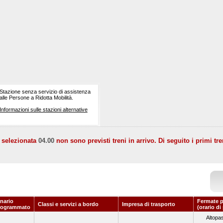
Stazione senza servizio di assistenza
alle Persone a Ridotta Mobilità.
Informazioni sulle stazioni alternative
a selezionata
04.00
non sono previsti treni in arrivo. Di seguito i primi tre
nario
Fermate p
Classi e servizi a bordo
Impresa di trasporto
rogrammato
(orario di
Altopa