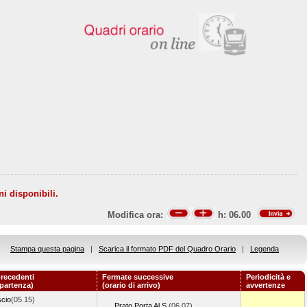
ni disponibili.
Modifica ora:
h:
06.00
Stampa questa pagina
|
Scarica il formato PDF del Quadro Orario
|
Legenda
recedenti
Fermate successive
Periodicità e
 partenza)
(orario di arrivo)
avvertenze
scio
(05.15)
Prato Porta Al S.
(06.07)