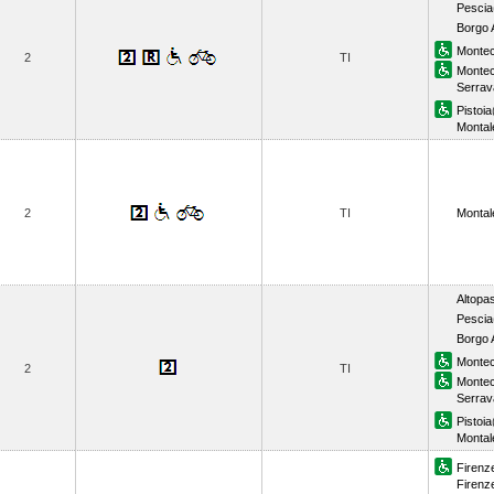
Pescia
Borgo 
Montec
2
TI
Montec
Serrava
Pistoia
Montal
2
TI
Montal
Altopa
Pescia
Borgo 
Montec
2
TI
Montec
Serrava
Pistoia
Montal
Firenze
Firenz