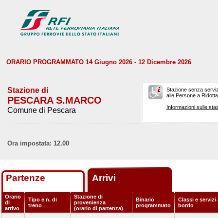
ORARIO PROGRAMMATO 14 Giugno 2026 - 12 Dicembre 2026
Stazione di
Stazione senza serviz
alle Persone a Ridotta 
PESCARA S.MARCO
Informazioni sulle staz
Comune di Pescara
Ora impostata: 12.00
Partenze
Arrivi
Orario
Stazione di
Tipo e n. di
Binario
Classi e servizi
di
provenienza
treno
programmato
bordo
arrivo
(orario di partenza)