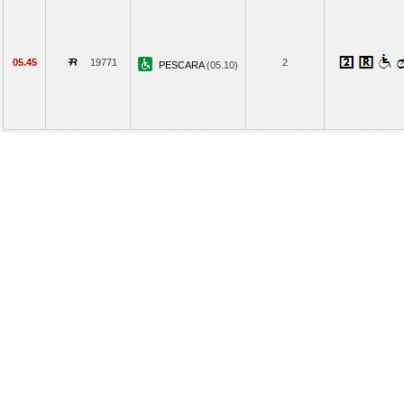
05.45
19771
2
PESCARA
(05.10)