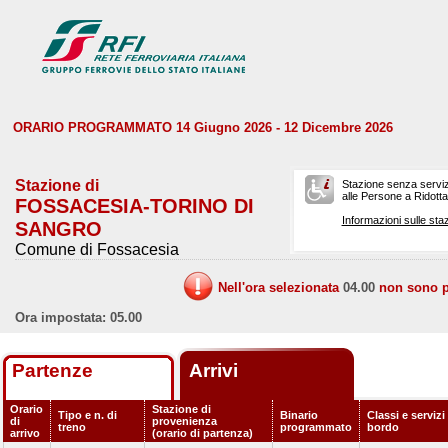
ORARIO PROGRAMMATO 14 Giugno 2026 - 12 Dicembre 2026
Stazione di
Stazione senza serviz
alle Persone a Ridotta 
FOSSACESIA-TORINO DI
Informazioni sulle staz
SANGRO
Comune di Fossacesia
Nell'ora selezionata
04.00
non sono pr
Ora impostata: 05.00
Partenze
Arrivi
Orario
Stazione di
Tipo e n. di
Binario
Classi e servizi
di
provenienza
treno
programmato
bordo
arrivo
(orario di partenza)