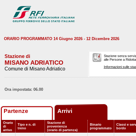
ORARIO PROGRAMMATO 14 Giugno 2026 - 12 Dicembre 2026
Stazione di
Stazione senza serviz
alle Persone a Ridotta 
MISANO ADRIATICO
Informazioni sulle staz
Comune di Misano Adriatico
Ora impostata: 06.00
Partenze
Arrivi
Orario
Stazione di
Tipo e n. di
Binario
Classi e serv
di
provenienza
treno
programmato
bordo
arrivo
(orario di partenza)