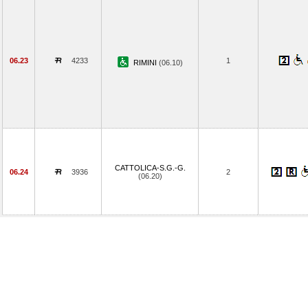
06.23
4233
1
RIMINI
(06.10)
CATTOLICA-S.G.-G.
06.24
3936
2
(06.20)