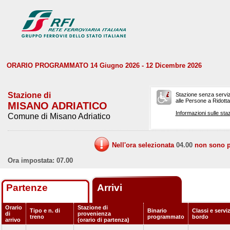
ORARIO PROGRAMMATO 14 Giugno 2026 - 12 Dicembre 2026
Stazione di
Stazione senza serviz
alle Persone a Ridotta 
MISANO ADRIATICO
Informazioni sulle staz
Comune di Misano Adriatico
Nell'ora selezionata
04.00
non sono pr
Ora impostata: 07.00
Partenze
Arrivi
Orario
Stazione di
Tipo e n. di
Binario
Classi e serviz
di
provenienza
treno
programmato
bordo
arrivo
(orario di partenza)