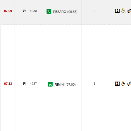
07.09
4230
2
PESARO
(06.55)
07.13
4237
1
RIMINI
(07.00)