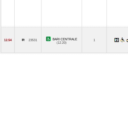
BARI CENTRALE
12.54
23531
1
(12.20)