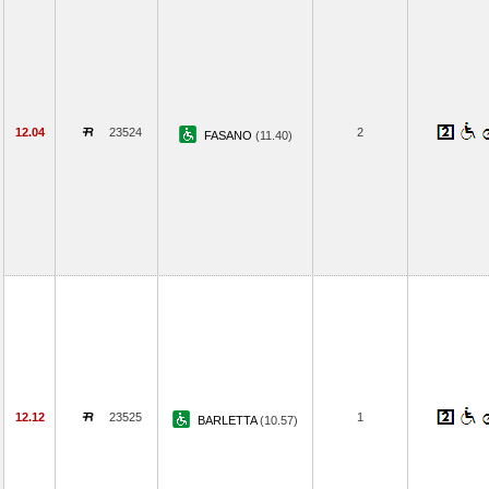
12.04
23524
2
FASANO
(11.40)
12.12
23525
1
BARLETTA
(10.57)