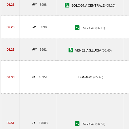
06.26
3998
BOLOGNA CENTRALE
(05.20)
06.26
3998
ROVIGO
(06.11)
06.28
3961
VENEZIA S.LUCIA
(05.40)
06.33
16951
LEGNAGO
(05.46)
06.51
17008
ROVIGO
(06.34)