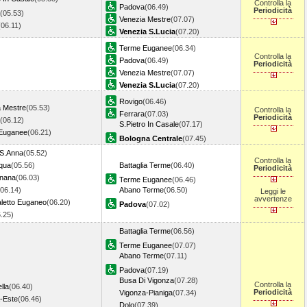
Controlla la
Padova
(06.49)
Periodicità
(05.53)
Venezia Mestre
(07.07)
(06.11)
Venezia S.Lucia
(07.20)
Terme Euganee
(06.34)
Controlla la
Padova
(06.49)
Periodicità
Venezia Mestre
(07.07)
Venezia S.Lucia
(07.20)
Rovigo
(06.46)
a Mestre
(05.53)
Controlla la
Ferrara
(07.03)
Periodicità
(06.12)
S.Pietro In Casale
(07.17)
Euganee
(06.21)
Bologna Centrale
(07.45)
 S.Anna
(05.52)
Controlla la
cqua
(05.56)
Battaglia Terme
(06.40)
Periodicità
nana
(06.03)
Terme Euganee
(06.46)
(06.14)
Abano Terme
(06.50)
Leggi le
avvertenze
letto Euganeo
(06.20)
Padova
(07.02)
6.25)
Battaglia Terme
(06.56)
Terme Euganee
(07.07)
Abano Terme
(07.11)
Padova
(07.19)
Busa Di Vigonza
(07.28)
Controlla la
lla
(06.40)
Periodicità
Vigonza-Pianiga
(07.34)
-Este
(06.46)
Dolo
(07.39)