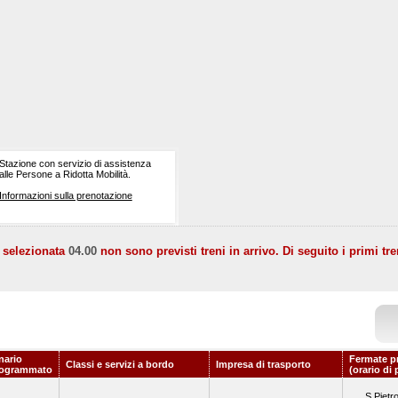
Stazione con servizio di assistenza
alle Persone a Ridotta Mobilità.
Informazioni sulla prenotazione
a selezionata
04.00
non sono previsti treni in arrivo. Di seguito i primi tre
nario
Fermate p
Classi e servizi a bordo
Impresa di trasporto
rogrammato
(orario di
S.Pietr