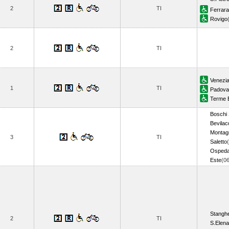
2
TI
Ferrara
Rovigo
2
TI
Venezi
1
TI
Padova
Terme 
Boschi
Bevila
Montag
3
TI
Saletto
Ospeda
Este
(0
Stanghe
2
TI
S.Elena