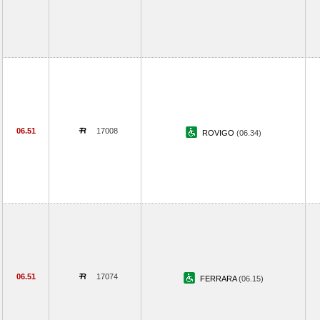
06.51
17008
ROVIGO
(06.34)
06.51
17074
FERRARA
(06.15)