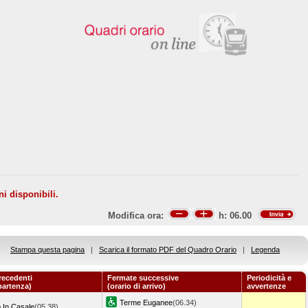
ni disponibili.
Modifica ora:
h:
06.00
Stampa questa pagina
|
Scarica il formato PDF del Quadro Orario
|
Legenda
recedenti
Fermate successive
Periodicità e
 partenza)
(orario di arrivo)
avvertenze
Terme Euganee
(06.34)
o In Casale
(05.38)