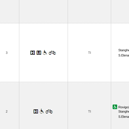
Stanghe
3
TI
S.Elena
Rovigo
2
TI
Stanghe
S.Elena