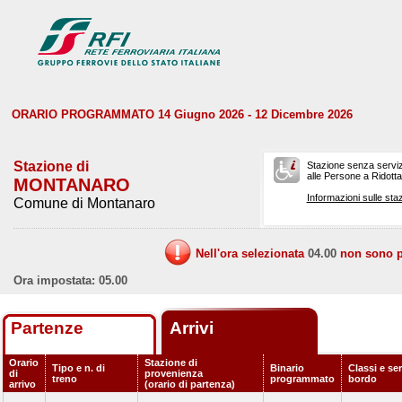
ORARIO PROGRAMMATO 14 Giugno 2026 - 12 Dicembre 2026
Stazione di
Stazione senza serviz
alle Persone a Ridotta 
MONTANARO
Informazioni sulle staz
Comune di Montanaro
Nell'ora selezionata
04.00
non sono pr
Ora impostata: 05.00
Partenze
Arrivi
Orario
Stazione di
Tipo e n. di
Binario
Classi e ser
di
provenienza
treno
programmato
bordo
arrivo
(orario di partenza)