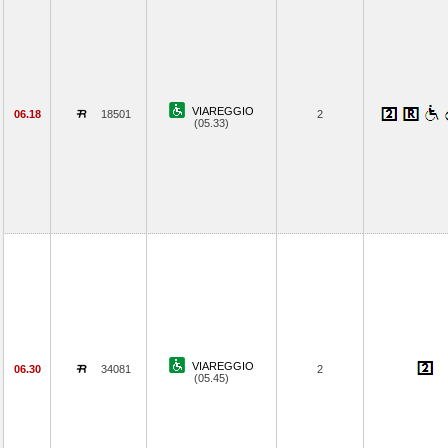
VIAREGGIO
06.18
18501
2
(05.33)
VIAREGGIO
06.30
34081
2
(05.45)