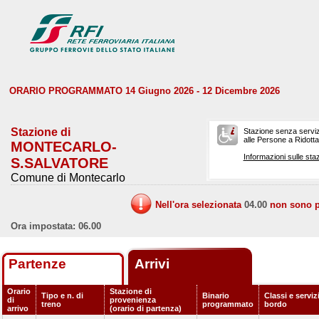
ORARIO PROGRAMMATO 14 Giugno 2026 - 12 Dicembre 2026
Stazione di
Stazione senza serviz
alle Persone a Ridotta 
MONTECARLO-
Informazioni sulle staz
S.SALVATORE
Comune di Montecarlo
Nell'ora selezionata
04.00
non sono pr
Ora impostata: 06.00
Partenze
Arrivi
Orario
Stazione di
Tipo e n. di
Binario
Classi e serviz
di
provenienza
treno
programmato
bordo
arrivo
(orario di partenza)