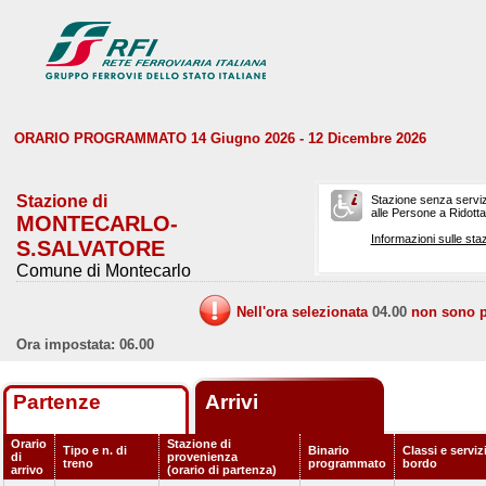
ORARIO PROGRAMMATO 14 Giugno 2026 - 12 Dicembre 2026
Stazione di
Stazione senza serviz
alle Persone a Ridotta 
MONTECARLO-
Informazioni sulle staz
S.SALVATORE
Comune di Montecarlo
Nell'ora selezionata
04.00
non sono pr
Ora impostata: 06.00
Partenze
Arrivi
Orario
Stazione di
Tipo e n. di
Binario
Classi e serviz
di
provenienza
treno
programmato
bordo
arrivo
(orario di partenza)