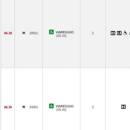
VIAREGGIO
06.18
18501
2
(05.33)
VIAREGGIO
06.30
34081
2
(05.45)