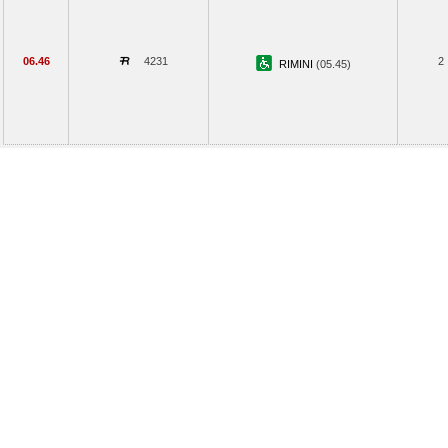
06.46
4231
2
RIMINI
(05.45)