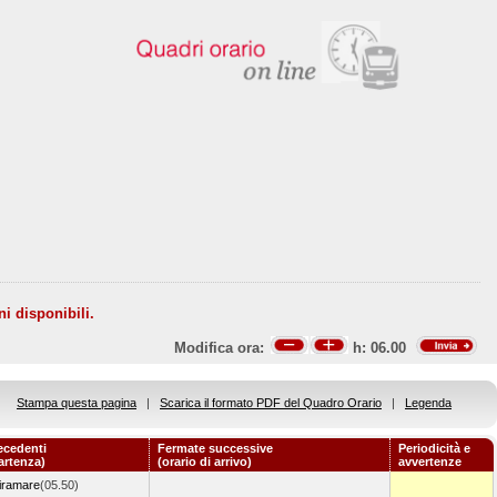
ni disponibili.
Modifica ora:
h:
06.00
Stampa questa pagina
|
Scarica il formato PDF del Quadro Orario
|
Legenda
ecedenti
Fermate successive
Periodicità e
partenza)
(orario di arrivo)
avvertenze
iramare
(05.50)