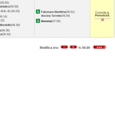
(05.55)
driatico
(05.59)
a-S.G.-G.
(06.03)
Falconara Marittima
(06.51)
Controlla la
Periodicità
Ancona Torrette
(06.56)
06.14)
.22)
Ancona
(07.05)
-Mondolfo
(06.30)
a
(06.36)
ca
(06.42)
Modifica ora:
h:
06.00