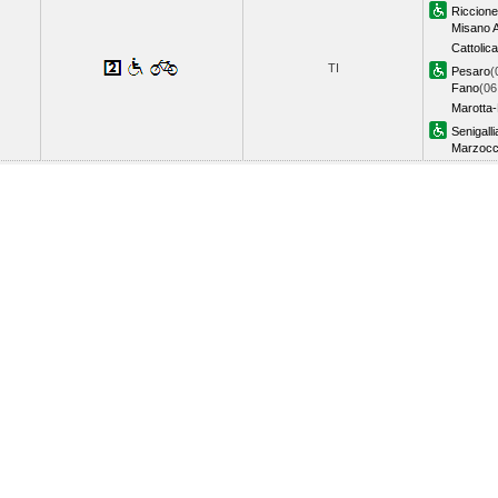
Riccione
Misano A
Cattolic
TI
Pesaro
(
Fano
(06
Marotta
Senigalli
Marzoc